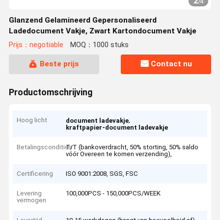
2
/
4
Glanzend Gelamineerd Gepersonaliseerd
Ladedocument Vakje, Zwart Kartondocument Vakje
Prijs：negotiable
MOQ：1000 stuks
Beste prijs
Contact nu
Productomschrijving
Hoog licht
,
document ladevakje
kraftpapier-document ladevakje
Betalingscondities
T/T (bankoverdracht, 50% storting, 50% saldo
vóór Overeen te komen verzending),
Certificering
ISO 9001:2008, SGS, FSC
Levering
100,000PCS - 150,000PCS/WEEK
vermogen