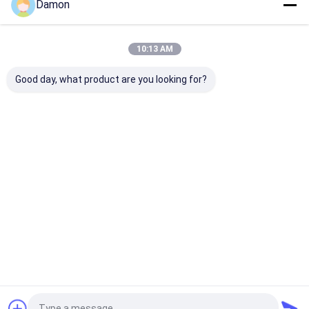
Damon
aan Eco
Thuis
Ongeveer
Contacteer
Desktop
ons
ons
Site
10:13 AM
Sitemap
Privacybeleid
Kwaliteit
Document Giftvakje
China Fabriek.Copyright © 2026
Good day, what product are you looking for?
Guangzhou NSW printing co.,ltd. All Rights Reserved.
Thuis
Producten
Over Ons
Fabriekstoch
T