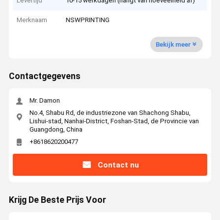
Levertijd
10-15 werkdagen (hangt van hoeveelheid af)
Merknaam
NSWPRINTING
Bekijk meer
Contactgegevens
Mr. Damon
No.4, Shabu Rd, de industriezone van Shachong Shabu,
Lishui-stad, Nanhai-District, Foshan-Stad, de Provincie van
Guangdong, China
+8618620200477
Contact nu
Krijg De Beste Prijs Voor