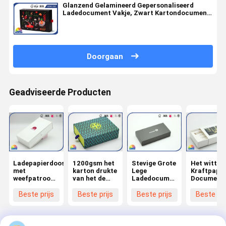
Glanzend Gelamineerd Gepersonaliseerd
Ladedocument Vakje, Zwart Kartondocument
Vakje
Doorgaan
Geadviseerde Producten
Ladepapierdoos
1200gsm het
Stevige Grote
Het witte
met
karton drukte
Lege
Kraftpapie
weefpatroon
van het de
Ladedocument
Document 
Eco-
Doospakket
Vakje
Document
vriendelijke
van de
Douanedruk
van de
Beste prijs
Beste prijs
Beste prijs
Beste pri
hoesdozen
Dialade het
voor
Kokerlade
met
Linthandvat
Waterglas
Vakje past
trekkoord
UVdruk
Vriendscha