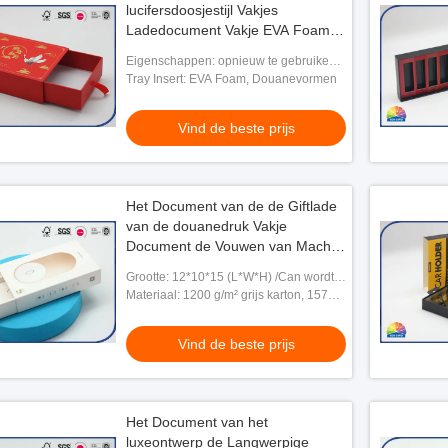
lucifersdoosjestijl Vakjes
Ladedocument Vakje EVA Foam
Tray Insert With Ribborn
Eigenschappen: opnieuw te gebruiken,
milieuvriendelijk, elegant
Tray Insert: EVA Foam, Douanevormen
Vind de beste prijs
Het Document van de de Giftlade
van de douanedruk Vakje
Document de Vouwen van Mache
op Vakjes voor Muis Verpakking
Grootte: 12*10*15 (L*W*H) /Can wordt
aangepast
Materiaal: 1200 g/m² grijs karton, 157
g/m² gecoat papier
Vind de beste prijs
Het Document van het
luxeontwerp de Langwerpige