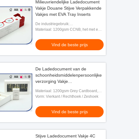
Milieuvriendelijke Ladedocument
Vakje Douane Stijve Verpakkende
Vakjes met EVA Tray Inserts
De industriegebruik:
Schoonheidsmiddel
Materiaal: 1200gsm CCNB, het met een
laag bedekte document van 157gsm
C2S
Vind de beste prijs
De Ladedocument van de
schoonheidsmiddelenpersoonlijke
verzorging Vakje
Compensatiedruk voor
Materiaal: 1200gsm Grey Cardboard,
Luxeproduct
het Met een laag bedekte Document van
Vorm: Vierkant / Rechthoek / Zeshoek
157gsm
Vind de beste prijs
Stijve Ladedocument Vakje 4C