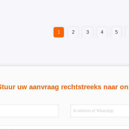
1
2
3
4
5
Stuur uw aanvraag rechtstreeks naar on