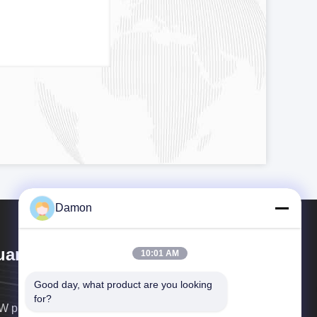
Damon
angzhou NSW printing co.,ltd
10:01 AM
Good day, what product are you looking 
for?
 print and pack helpt meer dan 2000 merken beter