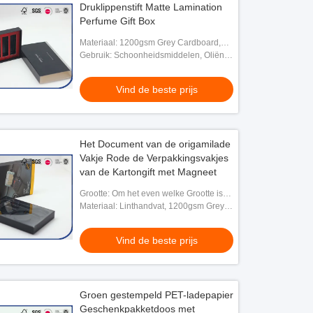
Druklippenstift Matte Lamination
Perfume Gift Box
Materiaal: 1200gsm Grey Cardboard,
het Met een laag bedekte Document van
Gebruik: Schoonheidsmiddelen, Oliën,
157gsm
Kaars, Gift, ambachten, Enz.
Vind de beste prijs
Het Document van de origamilade
Vakje Rode de Verpakkingsvakjes
van de Kartongift met Magneet
Grootte: Om het even welke Grootte is
Beschikbaar
Materiaal: Linthandvat, 1200gsm Grey
Cardboard, het Met een laag bedekte
Document van 157gsm
Vind de beste prijs
Groen gestempeld PET-ladepapier
Geschenkpakketdoos met