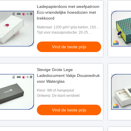
Ladepapierdoos met weefpatroon
Eco-vriendelijke hoesdozen met
trekkoord
Materiaal: 1200 g/m² grijs karton, 150
g/m² speciaal papier
Tijd voor massaproductie: 20-25
werkdag/overeen te komen
Vind de beste prijs
Stevige Grote Lege
Ladedocument Vakje Douanedruk
voor Waterglas
Kleur: Wit of Aangepast
Ontwerp: De klant verstrekt
Vind de beste prijs