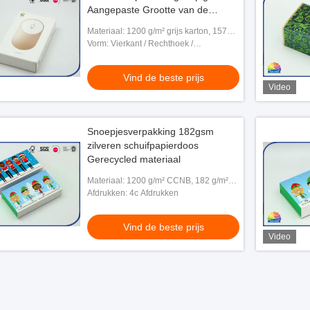
Aangepaste Grootte van de
Ladegift Vakje
Materiaal: 1200 g/m² grijs karton, 157
g/m² gecoat papier
Vorm: Vierkant / Rechthoek /
Langwerpig
Vind de beste prijs
Video
Snoepjesverpakking 182gsm
zilveren schuifpapierdoos
Gerecycled materiaal
Materiaal: 1200 g/m² CCNB, 182 g/m²
zilverpapier, 350 g/m² gecoat papier
Afdrukken: 4c Afdrukken
Vind de beste prijs
Video