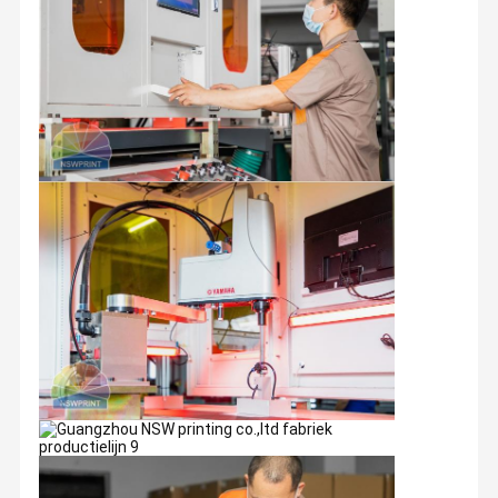
Guangzhou NSWprint werd gevestigd in 1999, die aan de
productie van douane gedrukte document giftvakjes
wordt gewijd, stijve document vakjes, magnetische
Thuis
Producten
Over Ons
Fabriekstoch
T
sluitingsvakjes, ladedocument vakjes, document buizen, e-
plooide de fluit vakjes, gedrukte document zakken, en
andere document verpakkende producten.