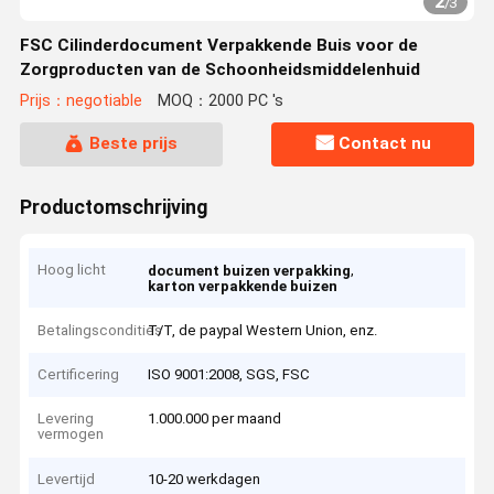
2
/
3
FSC Cilinderdocument Verpakkende Buis voor de
Zorgproducten van de Schoonheidsmiddelenhuid
Prijs：negotiable
MOQ：2000 PC 's
Beste prijs
Contact nu
Productomschrijving
Hoog licht
,
document buizen verpakking
karton verpakkende buizen
Betalingscondities
T/T, de paypal Western Union, enz.
Certificering
ISO 9001:2008, SGS, FSC
Levering
1.000.000 per maand
vermogen
Levertijd
10-20 werkdagen