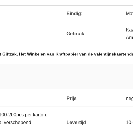
Eindig:
Mat
Kaa
Gebruik:
Am
,
 Giftzak
Het Winkelen van Kraftpapier van de valentijnskaartend
Prijs
neg
 100-200pcs per karton.
aal verschepend
Levertijd
10-