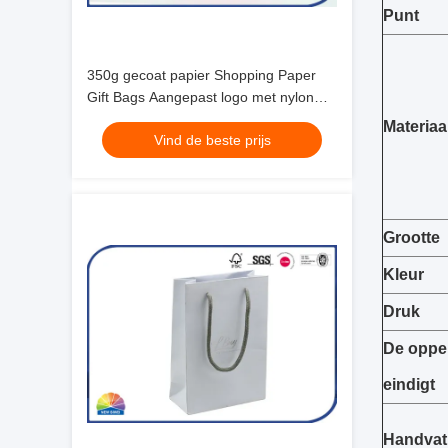
Punt
350g gecoat papier Shopping Paper
Gift Bags Aangepast logo met nylon
handvat
Materiaa
Vind de beste prijs
Grootte
Kleur
Druk
De oppe
eindigt
Handvat