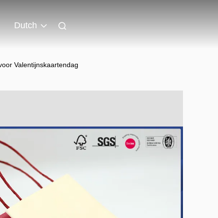
Dutch
voor Valentijnskaartendag