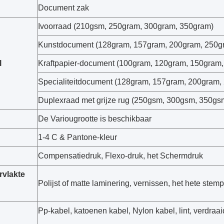
Document zak
Ivoorraad (210gsm, 250gram, 300gram, 350gram)
Kunstdocument (128gram, 157gram, 200gram, 250g
l
Kraftpapier-document (100gram, 120gram, 150gram
Specialiteitdocument (128gram, 157gram, 200gram,
Duplexraad met grijze rug (250gsm, 300gsm, 350gs
De Variougrootte is beschikbaar
1-4 C & Pantone-kleur
Compensatiedruk, Flexo-druk, het Schermdruk
rvlakte
Polijst of matte laminering, vernissen, het hete stem
Pp-kabel, katoenen kabel, Nylon kabel, lint, verdra