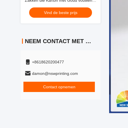
Zakken die Karton met Goud vouwen
die Nylon Handvat stempelen
Vind de beste prijs
NEEM CONTACT MET ONS OP
+8618620200477
damon@nswprinting.com
Contact opnemen