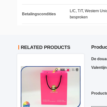
L/C, T/T, Western Uni
Betalingscondities
besproken
Produc
RELATED PRODUCTS
De douan
Valentij
Producto