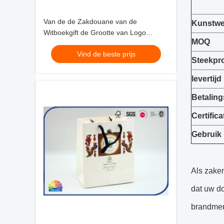
Van de de Zakdouane van de
Kunstwe
Witboekgift de Grootte van Logo
MOQ
Birthday Gift Packaging Small met
Vind de beste prijs
Strakke Handvatten
Steekpro
levertijd
Betaling
Certifica
Gebruik
Als zaken
dat uw d
brandmer