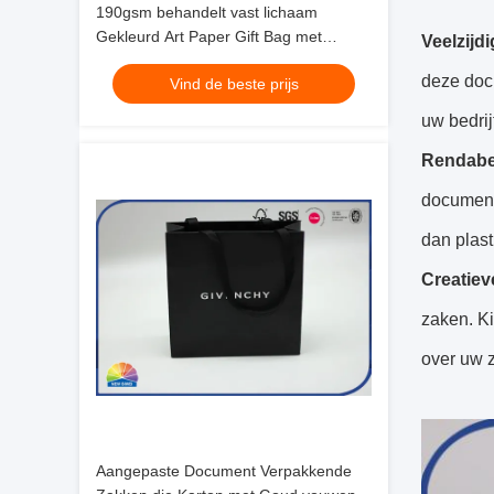
190gsm behandelt vast lichaam
Gekleurd Art Paper Gift Bag met
Veelzijdi
Linthandvat voor Kerstmis Zakken
deze doc
Vind de beste prijs
uw bedrij
Rendabe
document 
dan plas
Creatiev
zaken. Ki
over uw 
Aangepaste Document Verpakkende